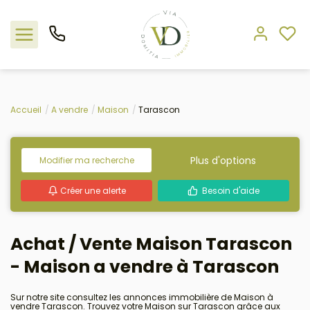
Nos offres
Accueil
A vendre
Maison
Tarascon
L'agence
Plus d'options
Modifier ma recherche
Rejoindre le groupement
Créer une alerte
Besoin d'aide
Estimation
Achat / Vente Maison Tarascon
Avis clients
- Maison a vendre à Tarascon
Sur notre site consultez les annonces immobilière de Maison à
vendre Tarascon. Trouvez votre Maison sur Tarascon grâce aux