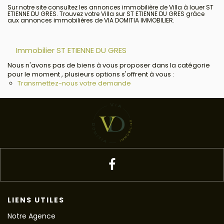
Sur notre site consultez les annonces immobilière de Villa à louer ST
ETIENNE DU GRES. Trouvez votre Villa sur ST ETIENNE DU GRES grâce
aux annonces immobilières de VIA DOMITIA IMMOBILIER.
Immobilier ST ETIENNE DU GRES
Nous n'avons pas de biens à vous proposer dans la catégorie
pour le moment , plusieurs options s'offrent à vous :
Transmettez-nous votre demande
LIENS UTILES
Notre Agence