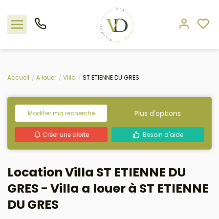
Nos offres
Accueil
A louer
Villa
ST ETIENNE DU GRES
L'agence
Plus d'options
Modifier ma recherche
Rejoindre le groupement
Créer une alerte
Besoin d'aide
Estimation
Location Villa ST ETIENNE DU
Avis clients
GRES - Villa a louer à ST ETIENNE
DU GRES