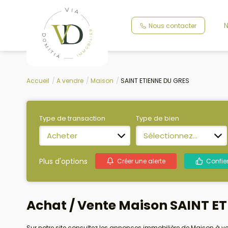
N
Nous contacter
Accueil
A vendre
Maison
SAINT ETIENNE DU GRES
Type de transaction
Type de bien
Acheter
Sélectionnez...
Plus d'options
Créer une alerte
Confie
Achat / Vente Maison SAINT ET
Sur notre site consultez les annonces immobilière de Maison à v