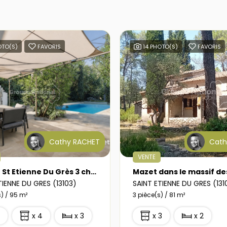
OTO(S)
FAVORIS
14 PHOTO(S)
FAVORIS
Cathy RACHET
Cath
VENTE
Maison St Etienne Du Grès 3 chambres 95 m2 piscine jardin
TIENNE DU GRES (13103)
SAINT ETIENNE DU GRES (131
s) / 95 m²
3 pièce(s) / 81 m²
1
x 4
x 3
x 3
x 2