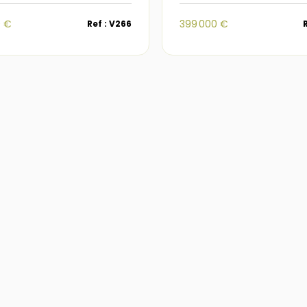
0 €
399 000 €
Ref : V266