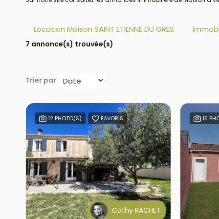
Location Maison SAINT ETIENNE DU GRES
Immobil
7 annonce(s) trouvée(s)
Trier par
12 PHOTO(S)
FAVORIS
15 PH
Cathy RACHET