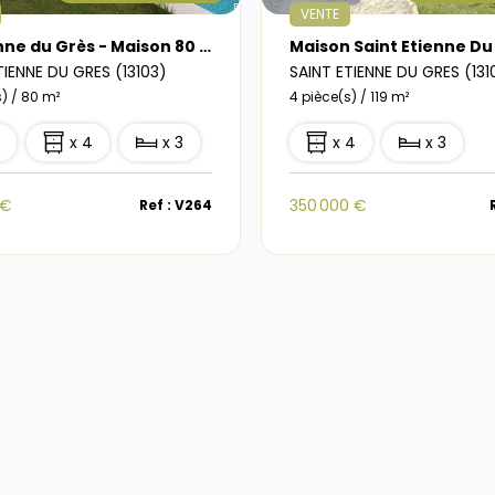
VENTE
St Etienne du Grès - Maison 80 m2, 3 chambres, piscine, cellier, garage
TIENNE DU GRES (13103)
SAINT ETIENNE DU GRES (131
s) / 80 m²
4 pièce(s) / 119 m²
1
x 4
x 3
x 4
x 3
 €
350 000 €
Ref : V264