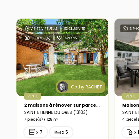
VISITE VIRTUELLE
EXCLUSIVITÉ
13 PH
9 PHOTO(S)
FAVORIS
Cathy RACHET
VENTE
VENTE
2 maisons à rénover sur parcelle de 4560 m2. Emplacement idéal
SAINT ETIENNE DU GRES (13103)
SAINT E
7 pièce(s) / 128 m²
4 pièce(
x 7
x 5
x 