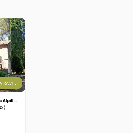
y RACHET
Mazet dans le massif des Alpilles
03)