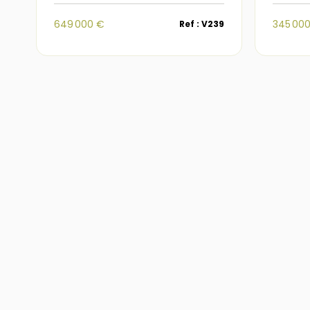
649 000 €
345 00
Ref : V239