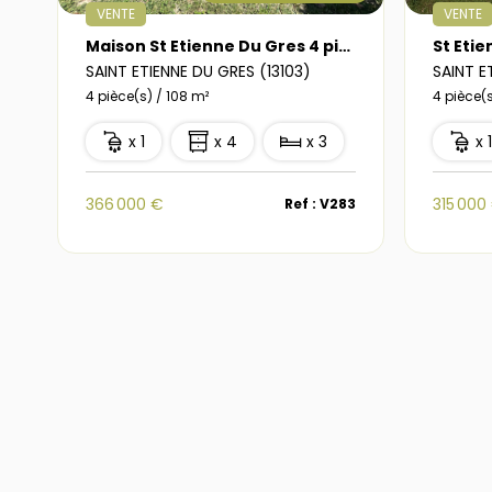
VENTE
VENTE
Maison St Etienne Du Gres 4 pièce(s) 108 m2 - jardin - garage
SAINT ETIENNE DU GRES (13103)
SAINT E
4 pièce(s) / 108 m²
4 pièce(
x 1
x 4
x 3
x 
366 000 €
315 000
Ref : V283