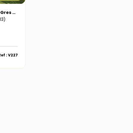
Maison Saint Etienne Du Gres 4 pièce(s) 119 m2 jardin, bassin
03)
Ref : V227