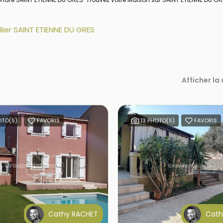
ier SAINT ETIENNE DU GRES
Afficher la
OTO(S)
FAVORIS
13 PHOTO(S)
FAVORIS
Cathy RACHET
Cath