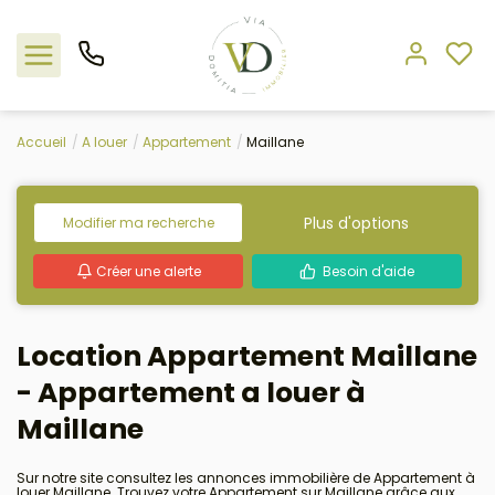
Accueil
A louer
Appartement
Maillane
Nos offres
L'agence
Plus d'options
Modifier ma recherche
Créer une alerte
Besoin d'aide
Rejoindre le groupement
Estimation
Location Appartement Maillane
- Appartement a louer à
Avis clients
Maillane
Sur notre site consultez les annonces immobilière de Appartement à
louer Maillane. Trouvez votre Appartement sur Maillane grâce aux