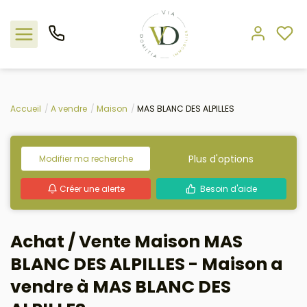
Nos offres
Accueil
A vendre
Maison
MAS BLANC DES ALPILLES
L'agence
Plus d'options
Modifier ma recherche
Rejoindre le groupement
Créer une alerte
Besoin d'aide
Estimation
Achat / Vente Maison MAS
Avis clients
BLANC DES ALPILLES - Maison a
vendre à MAS BLANC DES