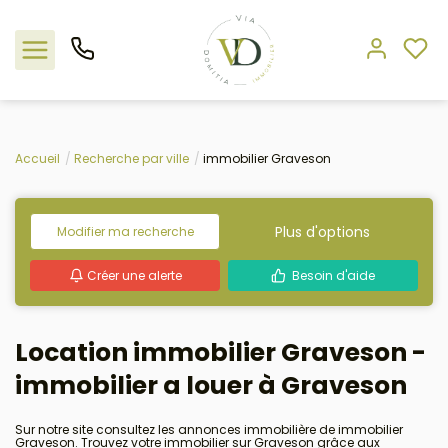
Nos offres
Accueil
Recherche par ville
immobilier Graveson
L'agence
Plus d'options
Modifier ma recherche
Rejoindre le groupement
Créer une alerte
Besoin d'aide
Estimation
Location immobilier Graveson -
Avis clients
immobilier a louer à Graveson
Sur notre site consultez les annonces immobilière de immobilier
Graveson. Trouvez votre immobilier sur Graveson grâce aux