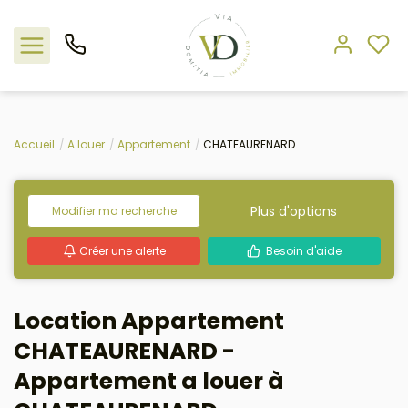
Nos offres
Accueil
A louer
Appartement
CHATEAURENARD
L'agence
Plus d'options
Modifier ma recherche
Rejoindre le groupement
Créer une alerte
Besoin d'aide
Estimation
Location Appartement
Avis clients
CHATEAURENARD -
Appartement a louer à