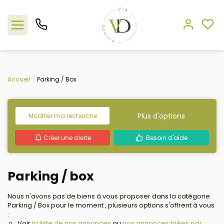
Nos offres
Accueil
Parking / Box
L'agence
Plus d'options
Modifier ma recherche
Rejoindre le groupement
Créer une alerte
Besoin d'aide
Estimation
Parking / box
Avis clients
Nous n'avons pas de biens à vous proposer dans la catégorie
Parking / Box pour le moment , plusieurs options s'offrent à vous
:
Voir
la liste de nos annonces
ou
nos annonces triées par