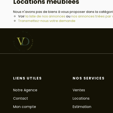
Locations meublées
Nous n'avons pas de biens à vous proposer dans la catégorie
Voir
la liste de nos annonces
ou
nos annonces triées par vi
Transmettez-nous votre demande
LIENS UTILES
NOS SERVICES
Notre Agence
Ventes
Contact
Locations
Mon compte
Estimation