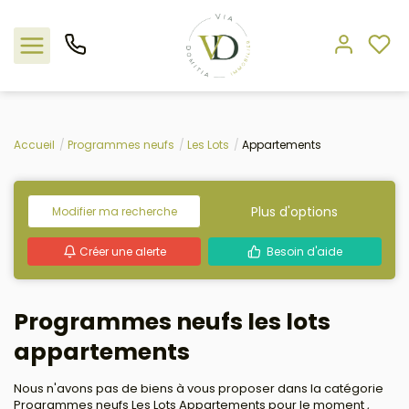
Nos offres
Accueil
Programmes neufs
Les Lots
Appartements
L'agence
Plus d'options
Modifier ma recherche
Rejoindre le groupement
Créer une alerte
Besoin d'aide
Estimation
Programmes neufs les lots
Avis clients
appartements
Nous n'avons pas de biens à vous proposer dans la catégorie
Programmes neufs Les Lots Appartements pour le moment ,