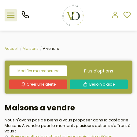
Nos offres
Accueil
Maisons
A vendre
L'agence
Plus d'options
Modifier ma recherche
Rejoindre le groupement
Créer une alerte
Besoin d'aide
Estimation
Maisons a vendre
Avis clients
Nous n'avons pas de biens à vous proposer dans la catégorie
Maisons A vendre pour le moment , plusieurs options s'offrent à
vous :
Re-soumettre la recherche avec moins de critères.