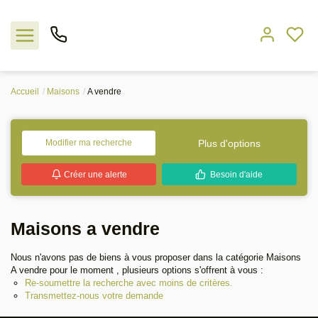
Accueil
Maisons
A vendre
Nos offres
L'agence
Plus d'options
Modifier ma recherche
Créer une alerte
Besoin d'aide
Rejoindre le groupement
Estimation
Maisons a vendre
Avis clients
Nous n'avons pas de biens à vous proposer dans la catégorie Maisons
A vendre pour le moment , plusieurs options s'offrent à vous :
Re-soumettre la recherche avec moins de critères.
Transmettez-nous votre demande