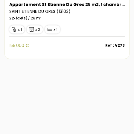
Appartement St Etienne Du Gres 28 m2, 1 chambre, jardin-parking 105 m2
SAINT ETIENNE DU GRES (13103)
2 pièce(s) / 28 m²
x 1
x 2
x 1
159 000 €
Ref : V273