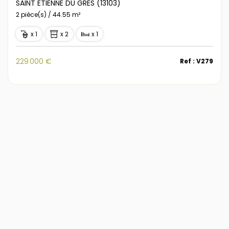
SAINT ETIENNE DU GRES (13103)
2 pièce(s) / 44.55 m²
x 1
x 2
x 1
229 000 €
Ref : V279