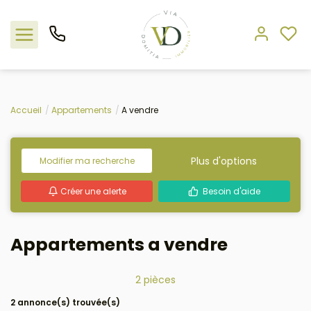
Nos offres
Accueil
Appartements
A vendre
L'agence
Plus d'options
Modifier ma recherche
Rejoindre le groupement
Créer une alerte
Besoin d'aide
Estimation
Appartements a vendre
Avis clients
2 pièces
2 annonce(s) trouvée(s)