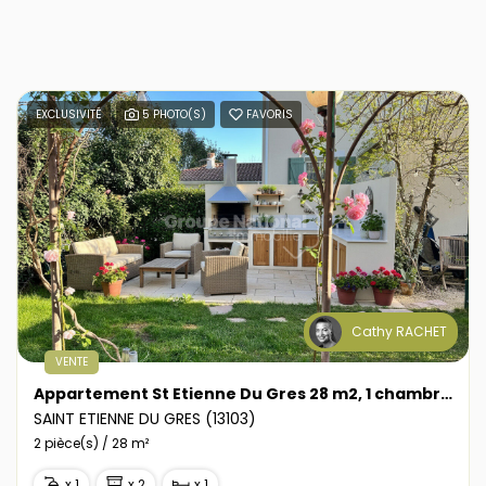
EXCLUSIVITÉ
5 PHOTO(S)
FAVORIS
Cathy RACHET
VENTE
Appartement St Etienne Du Gres 28 m2, 1 chambre, jardin-parking 105 m2
SAINT ETIENNE DU GRES (13103)
2 pièce(s) / 28 m²
x 1
x 2
x 1