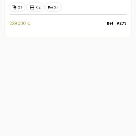
x 1
x 2
x 1
229 000 €
Ref : V279