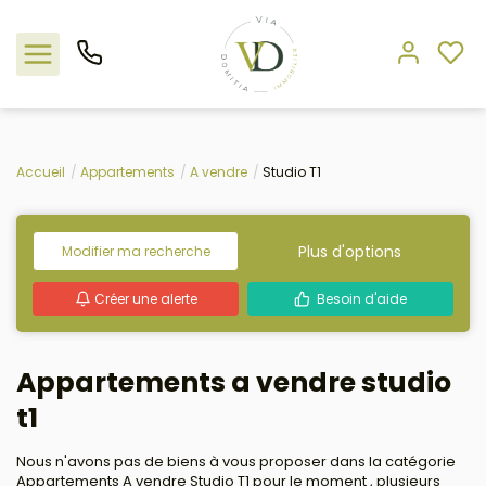
Nos offres
Accueil
Appartements
A vendre
Studio T1
L'agence
Plus d'options
Modifier ma recherche
Rejoindre le groupement
Créer une alerte
Besoin d'aide
Estimation
Appartements a vendre studio
Avis clients
t1
Nous n'avons pas de biens à vous proposer dans la catégorie
Appartements A vendre Studio T1 pour le moment , plusieurs