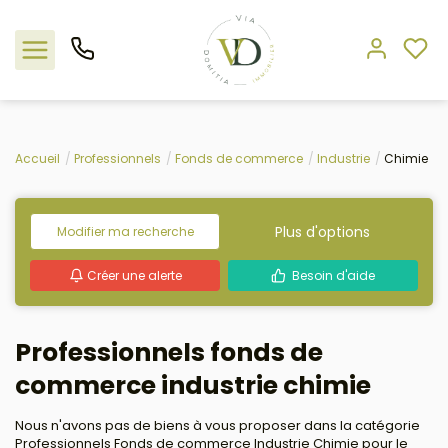
Nos offres
Accueil
Professionnels
Fonds de commerce
Industrie
Chimie
L'agence
Plus d'options
Modifier ma recherche
Rejoindre le groupement
Créer une alerte
Besoin d'aide
Estimation
Professionnels fonds de
Avis clients
commerce industrie chimie
Nous n'avons pas de biens à vous proposer dans la catégorie
Professionnels Fonds de commerce Industrie Chimie pour le