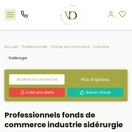
Nos offres
Accueil
Professionnels
Fonds de commerce
Industrie
Sidérurgie
L'agence
Rejoindre le groupement
Plus d'options
Modifier ma recherche
Estimation
Créer une alerte
Besoin d'aide
Avis clients
Professionnels fonds de
commerce industrie sidérurgie