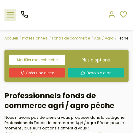
Accueil
Professionnels
Fonds de commerce
Agri / Agro
Pêche
Nos offres
L'agence
Plus d'options
Modifier ma recherche
Créer une alerte
Besoin d'aide
Rejoindre le groupement
Estimation
Professionnels fonds de
commerce agri / agro pêche
Avis clients
Nous n'avons pas de biens à vous proposer dans la catégorie
Professionnels Fonds de commerce Agri / Agro Pêche pour le
moment , plusieurs options s'offrent à vous :