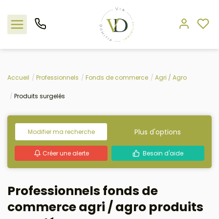
Nos offres
Accueil
Professionnels
Fonds de commerce
Agri / Agro
Produits surgelés
L'agence
Rejoindre le groupement
Plus d'options
Modifier ma recherche
Estimation
Créer une alerte
Besoin d'aide
Avis clients
Professionnels fonds de
commerce agri / agro produits