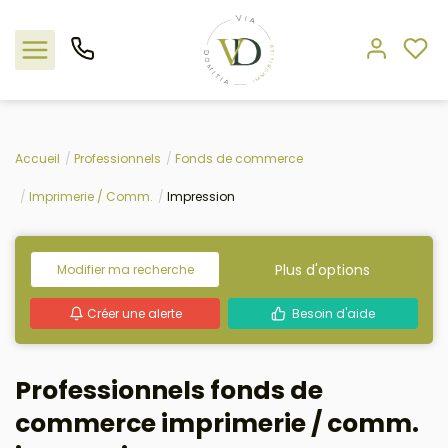
Nos offres
Accueil
Professionnels
Fonds de commerce
Imprimerie / Comm.
Impression
L'agence
Rejoindre le groupement
Plus d'options
Modifier ma recherche
Estimation
Créer une alerte
Besoin d'aide
Avis clients
Professionnels fonds de
commerce imprimerie / comm.