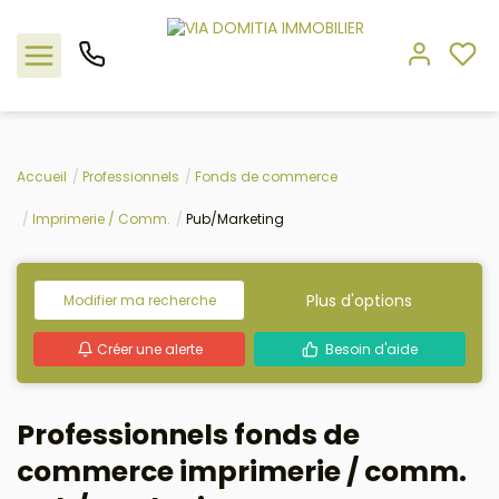
Nos offres
Accueil
Professionnels
Fonds de commerce
Imprimerie / Comm.
Pub/Marketing
L'agence
Rejoindre le groupement
Plus d'options
Modifier ma recherche
Estimation
Créer une alerte
Besoin d'aide
Avis clients
Professionnels fonds de
commerce imprimerie / comm.