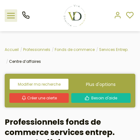
Nos offres
Accueil
Professionnels
Fonds de commerce
Services Entrep.
Centre d’affaires
L'agence
Rejoindre le groupement
Plus d'options
Modifier ma recherche
Estimation
Créer une alerte
Besoin d'aide
Avis clients
Professionnels fonds de
commerce services entrep.