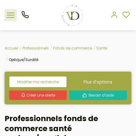
Nos offres
Accueil
Professionnels
Fonds de commerce
Santé
Optique/Surdité
L'agence
Rejoindre le groupement
Plus d'options
Modifier ma recherche
Estimation
Créer une alerte
Besoin d'aide
Avis clients
Professionnels fonds de
commerce santé