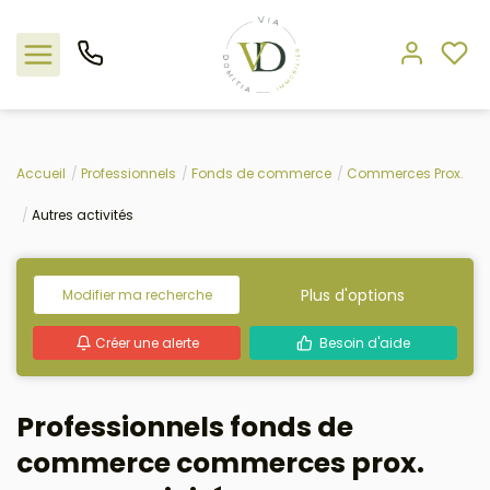
Nos offres
Accueil
Professionnels
Fonds de commerce
Commerces Prox.
Autres activités
L'agence
Rejoindre le groupement
Plus d'options
Modifier ma recherche
Estimation
Créer une alerte
Besoin d'aide
Avis clients
Professionnels fonds de
commerce commerces prox.