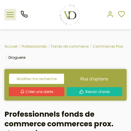
Nos offres
Accueil
Professionnels
Fonds de commerce
Commerces Prox.
Droguerie
L'agence
Rejoindre le groupement
Plus d'options
Modifier ma recherche
Estimation
Créer une alerte
Besoin d'aide
Avis clients
Professionnels fonds de
commerce commerces prox.