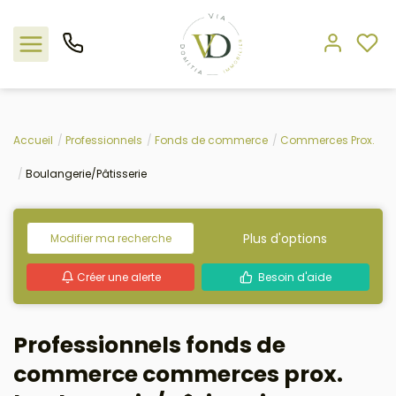
Nos offres
Accueil
Professionnels
Fonds de commerce
Commerces Prox.
Boulangerie/Pâtisserie
L'agence
Rejoindre le groupement
Plus d'options
Modifier ma recherche
Estimation
Créer une alerte
Besoin d'aide
Avis clients
Professionnels fonds de
commerce commerces prox.