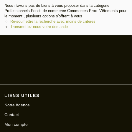
Nous n'avons pas de biens à vous proposer dans la catégorie
Professionnels Fonds de commerce Commerces Prox. Vêtements pour
le moment , plusieurs options s'offrent à vous :
Re-soumettre la recherche avec moins de critères.
Transmettez-nous votre demande
LIENS UTILES
Notre Agence
Contact
Mon compte