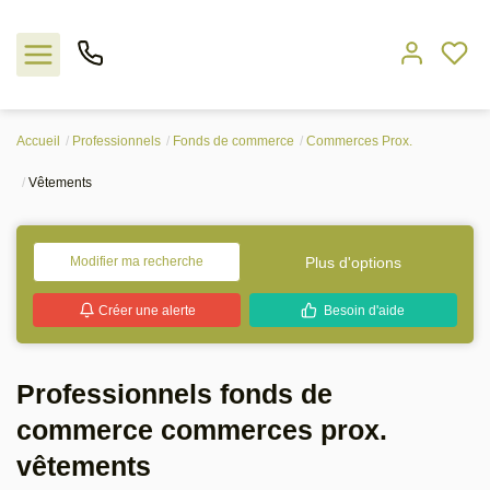
Accueil
Professionnels
Fonds de commerce
Commerces Prox.
Nos offres
Vêtements
L'agence
Plus d'options
Modifier ma recherche
Rejoindre le groupement
Créer une alerte
Besoin d'aide
Estimation
Professionnels fonds de
Avis clients
commerce commerces prox.
vêtements