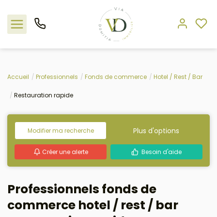
Nos offres
Accueil
Professionnels
Fonds de commerce
Hotel / Rest / Bar
Restauration rapide
L'agence
Rejoindre le groupement
Plus d'options
Modifier ma recherche
Estimation
Créer une alerte
Besoin d'aide
Avis clients
Professionnels fonds de
commerce hotel / rest / bar