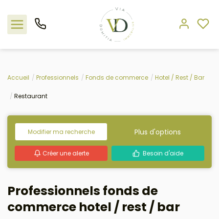
Nos offres
Accueil
Professionnels
Fonds de commerce
Hotel / Rest / Bar
Restaurant
L'agence
Rejoindre le groupement
Plus d'options
Modifier ma recherche
Estimation
Créer une alerte
Besoin d'aide
Avis clients
Professionnels fonds de
commerce hotel / rest / bar