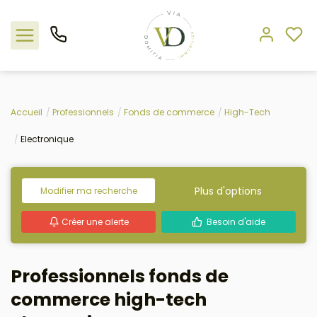
Nos offres
Accueil
Professionnels
Fonds de commerce
High-Tech
Electronique
L'agence
Rejoindre le groupement
Plus d'options
Modifier ma recherche
Estimation
Créer une alerte
Besoin d'aide
Avis clients
Professionnels fonds de
commerce high-tech