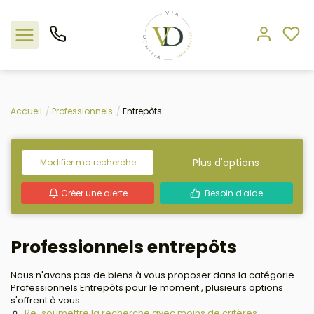
Nos offres
Accueil
Professionnels
Entrepôts
L'agence
Plus d'options
Modifier ma recherche
Rejoindre le groupement
Créer une alerte
Besoin d'aide
Estimation
Professionnels entrepôts
Avis clients
Nous n'avons pas de biens à vous proposer dans la catégorie
Professionnels Entrepôts pour le moment , plusieurs options
s'offrent à vous :
Re-soumettre la recherche avec moins de critères.