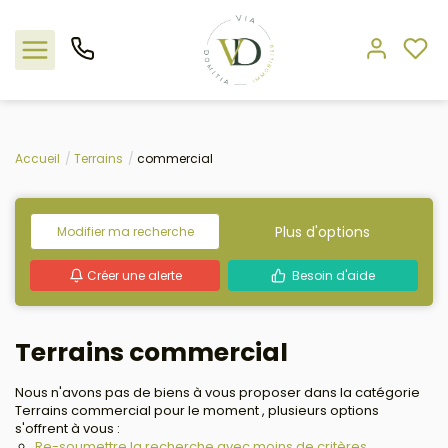
Nos offres
Accueil
Terrains
commercial
L'agence
Plus d'options
Modifier ma recherche
Rejoindre le groupement
Créer une alerte
Besoin d'aide
Estimation
Terrains commercial
Avis clients
Nous n'avons pas de biens à vous proposer dans la catégorie
Terrains commercial pour le moment , plusieurs options
s'offrent à vous :
Re-soumettre la recherche avec moins de critères.