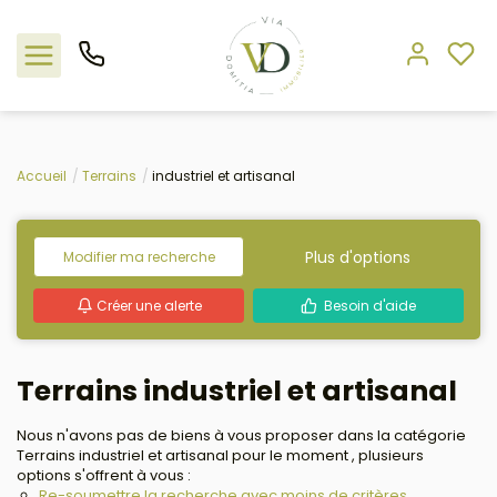
Nos offres
Accueil
Terrains
industriel et artisanal
L'agence
Plus d'options
Modifier ma recherche
Rejoindre le groupement
Créer une alerte
Besoin d'aide
Estimation
Terrains industriel et artisanal
Avis clients
Nous n'avons pas de biens à vous proposer dans la catégorie
Terrains industriel et artisanal pour le moment , plusieurs
options s'offrent à vous :
Re-soumettre la recherche avec moins de critères.