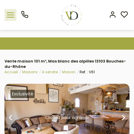
Nos offres
Vente maison 101 m², Mas blanc des alpilles 13103 Bouches-
L'agence
du-Rhône
Accueil
Maisons
A vendre
Maison
Ref. : V61
Rejoindre le groupement
Estimation
Exclusivité
Avis clients
Cliquez pour agrandir