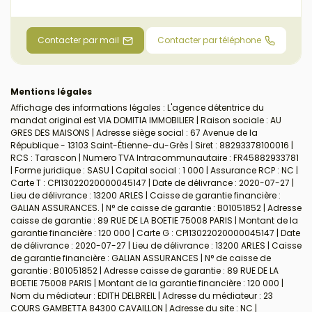
Contacter par mail
Contacter par téléphone
Mentions légales
Affichage des informations légales : L'agence détentrice du
mandat original est VIA DOMITIA IMMOBILIER | Raison sociale : AU
GRES DES MAISONS | Adresse siège social : 67 Avenue de la
République - 13103 Saint-Étienne-du-Grès | Siret : 88293378100016 |
RCS : Tarascon | Numero TVA Intracommunautaire : FR45882933781
| Forme juridique : SASU | Capital social : 1 000 | Assurance RCP : NC |
Carte T : CPI13022020000045147 | Date de délivrance : 2020-07-27 |
Lieu de délivrance : 13200 ARLES | Caisse de garantie financière :
GALIAN ASSURANCES. | N° de caisse de garantie : B01051852 | Adresse
caisse de garantie : 89 RUE DE LA BOETIE 75008 PARIS | Montant de la
garantie financière : 120 000 | Carte G : CPI13022020000045147 | Date
de délivrance : 2020-07-27 | Lieu de délivrance : 13200 ARLES | Caisse
de garantie financière : GALIAN ASSURANCES | N° de caisse de
garantie : B01051852 | Adresse caisse de garantie : 89 RUE DE LA
BOETIE 75008 PARIS | Montant de la garantie financière : 120 000 |
Nom du médiateur : EDITH DELBREIL | Adresse du médiateur : 23
COURS GAMBETTA 84300 CAVAILLON | Adresse du site : NC |