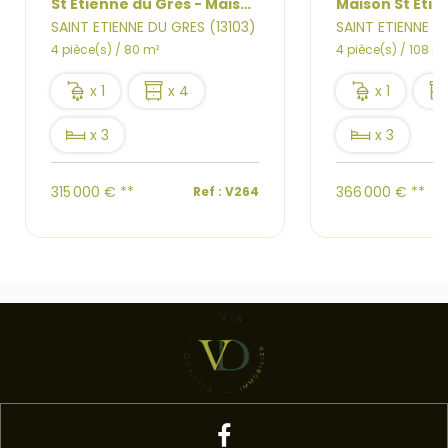
Maison St Etienne Du Gres 4 pièce(s) 108 m2 - jardin - garage
SAINT ETIENNE DU GRES (13103)
SAINT ETIENNE D
4 pièce(s) / 108 m²
3 pièce(s) / 81 m²
x 1
x 4
x 3
x 3
399 000 €
**
366 000 €
**
Ref : V283