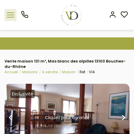
Nos offres
Vente maison 131 m², Mas blanc des alpilles 13103 Bouches-
L'agence
du-Rhône
Accueil
Maisons
A vendre
Maison
Ref. : V14
Rejoindre le groupement
Estimation
Exclusivité
Avis clients
Cliquez pour agrandir