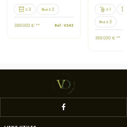
x 3
x 2
x 1
x 3
399 000 €
**
Ref : V242
366 000 €
**