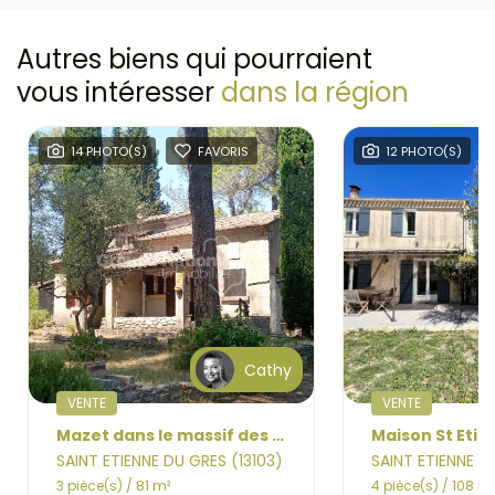
Autres biens qui pourraient
vous intéresser
dans la région
14 PHOTO(S)
FAVORIS
12 PHOTO(S)
Cathy
VENTE
VENTE
Mazet dans le massif des Alpilles
SAINT ETIENNE DU GRES (13103)
SAINT ETIENNE D
3 pièce(s) / 81 m²
4 pièce(s) / 108 m²