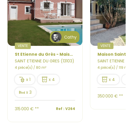
Cathy
VENTE
VENTE
St Etienne du Grès - Maison 80 m2, 3 chambres, piscine, cellier, garage
SAINT ETIENNE DU GRES (13103)
SAINT ETIENNE D
4 pièce(s) / 80 m²
4 pièce(s) / 119 m²
x 1
x 4
x 4
x 3
350 000 €
**
315 000 €
**
Ref : V264