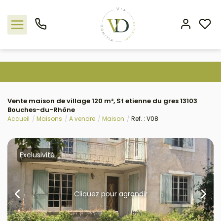
Nos offres
Vente maison de village 120 m², St etienne du gres 13103
L'agence
Bouches-du-Rhône
Accueil
Maisons
A vendre
Maison
Ref. : V08
Rejoindre le groupement
Estimation
Exclusivité
Avis clients
Cliquez pour agrandir