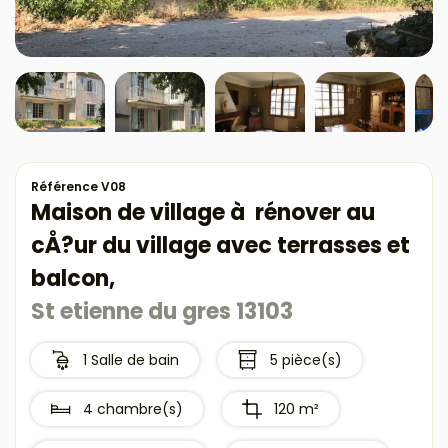
Référence V08
Maison de village à rénover au
cÅ?ur du village avec terrasses et
balcon,
St etienne du gres 13103
1 Salle de bain
5 pièce(s)
4 chambre(s)
120 m²