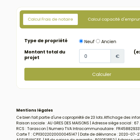
Calcul Frais de notaire
Calcul capacité d'empru
Mentions légales
Ce bien fait partie d'une copropriété de 23 lots.Affichage des inf
Raison sociale : AU GRES DES MAISONS | Adresse siège social : 67 
RCS : Tarascon | Numero TVA Intracommunautaire : FR45882933781 |
Carte T : CPI13022020000045147 | Date de délivrance : 2020-07-27 
ASSURANCES. | N° de caisse de garantie : B01051852 | Adresse cais