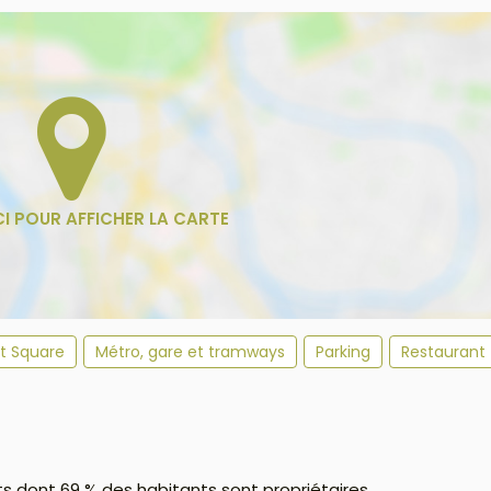
et Square
Métro, gare et tramways
Parking
Restaurant
ts dont 69 % des habitants sont propriétaires.