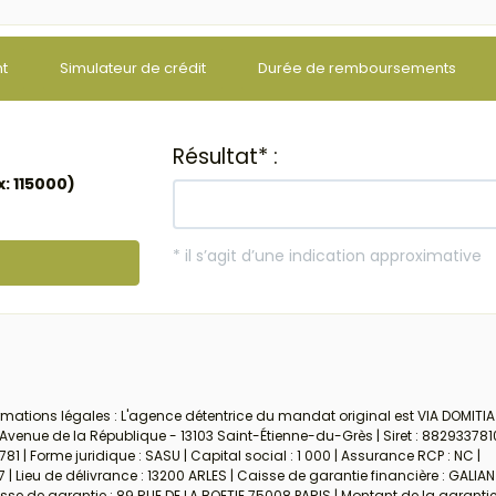
nt
Simulateur de crédit
Durée de remboursements
ormations légales : L'agence détentrice du mandat original est VIA DOMITIA
Avenue de la République - 13103 Saint-Étienne-du-Grès | Siret : 882933781
 Forme juridique : SASU | Capital social : 1 000 | Assurance RCP : NC |
| Lieu de délivrance : 13200 ARLES | Caisse de garantie financière : GALIAN
se de garantie : 89 RUE DE LA BOETIE 75008 PARIS | Montant de la garantie 