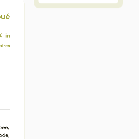
oué
aires
pée,
code,