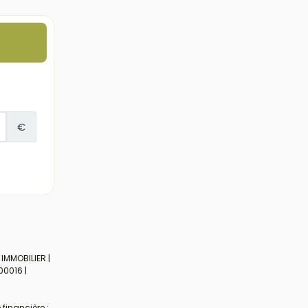
 IMMOBILIER |
00016 |
financière :