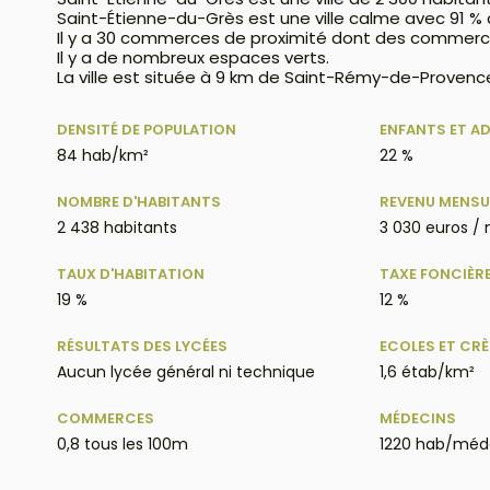
Saint-Étienne-du-Grès est une ville calme avec 91 
Il y a 30 commerces de proximité dont des commerc
Il y a de nombreux espaces verts.
La ville est située à 9 km de Saint-Rémy-de-Provence
DENSITÉ DE POPULATION
ENFANTS ET A
84 hab/km²
22 %
NOMBRE D'HABITANTS
REVENU MENSU
2 438 habitants
3 030 euros /
TAUX D'HABITATION
TAXE FONCIÈR
19 %
12 %
RÉSULTATS DES LYCÉES
ECOLES ET CR
Aucun lycée général ni technique
1,6 étab/km²
COMMERCES
MÉDECINS
0,8 tous les 100m
1220 hab/méd