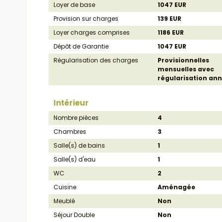
Loyer de base
1047 EUR
Provision sur charges
139 EUR
Loyer charges comprises
1186 EUR
Dépôt de Garantie
1047 EUR
Régularisation des charges
Provisionnelles
mensuelles avec
régularisation ann
Intérieur
Nombre pièces
4
Chambres
3
Salle(s) de bains
1
Salle(s) d'eau
1
WC
2
Cuisine
Aménagée
Meublé
Non
Séjour Double
Non