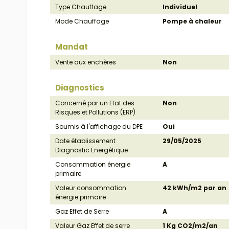
Type Chauffage
Individuel
Mode Chauffage
Pompe à chaleur
Mandat
Vente aux enchères
Non
Diagnostics
Concerné par un Etat des
Non
Risques et Pollutions (ERP)
Soumis à l'affichage du DPE
Oui
Date établissement
29/05/2025
Diagnostic Energétique
Consommation énergie
A
primaire
Valeur consommation
42 kWh/m2 par an
énergie primaire
Gaz Effet de Serre
A
Valeur Gaz Effet de serre
1 Kg CO2/m2/an