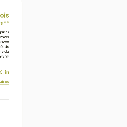
ois
s **
prises
/mois
s avec
ôt de
nne du
79.3m²
aires