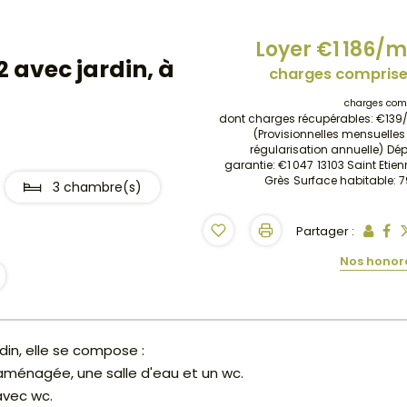
Loyer €1 186/m
 avec jardin, à
charges comprise
charges com
dont charges récupérables: €139
(Provisionnelles mensuelle
régularisation annuelle)
Dép
garantie: €1 047
13103 Saint Etie
Grès
Surface habitable: 
3 chambre(s)
Partager :
Nos honor
in, elle se compose :
 aménagée, une salle d'eau et un wc.
avec wc.