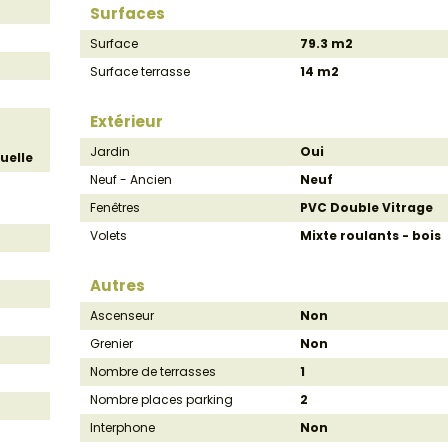
Surfaces
Surface
79.3 m2
Surface terrasse
14 m2
Extérieur
Jardin
Oui
uelle
Neuf - Ancien
Neuf
Fenêtres
PVC Double Vitrage
Volets
Mixte roulants - bois
Autres
Ascenseur
Non
Grenier
Non
Nombre de terrasses
1
Nombre places parking
2
Interphone
Non