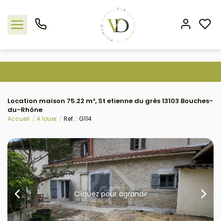
Nos offres
Location maison 75.22 m², St etienne du grès 13103 Bouches-
L'agence
du-Rhône
Accueil
A louer
Ref. : G114
Rejoindre le groupement
Estimation
Avis clients
Cliquez pour agrandir