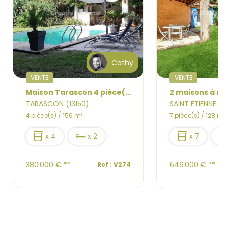
Cathy
VENTE
VENTE
Maison Tarascon 4 pièce(s) 156 m2, piscine, hangar, terrain 2400 m2
TARASCON (13150)
SAINT ETIENNE D
4 pièce(s) / 156 m²
7 pièce(s) / 128 m²
x 4
x 2
x 7
380 000 €
**
649 000 €
**
Ref : V274