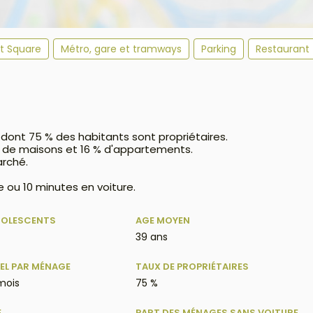
et Square
Métro, gare et tramways
Parking
Restaurant
 dont 75 % des habitants sont propriétaires.
% de maisons et 16 % d'appartements.
arché.
 ou 10 minutes en voiture.
DOLESCENTS
AGE MOYEN
39 ans
EL PAR MÉNAGE
TAUX DE PROPRIÉTAIRES
mois
75 %
E
PART DES MÉNAGES SANS VOITURE