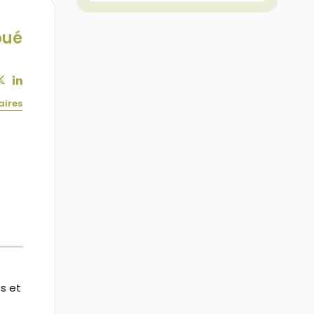
oué
aires
s et