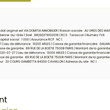
at original est VIA DOMITIA IMMOBILIER | Raison sociale : AU GRES DES MAI
Étienne-du-Grès | Siret : 88293378100016 | RCS : Tarascon | Numero TVA
ital social : 1 000 | Assurance RCP : NC |
| Lieu de délivrance : 13200 ARLES | Caisse de garantie financière : GALIAN
se de garantie : 89 RUE DE LA BOETIE 75008 PARIS | Montant de la garantie 
020-07-27 | Lieu de délivrance : 13200 ARLES | Caisse de garantie financièr
e de garantie : 89 RUE DE LA BOETIE 75008 PARIS | Montant de la garantie 
eur : 23 COURS GAMBETTA 84300 CAVAILLON | Adresse du site : NC |
nt