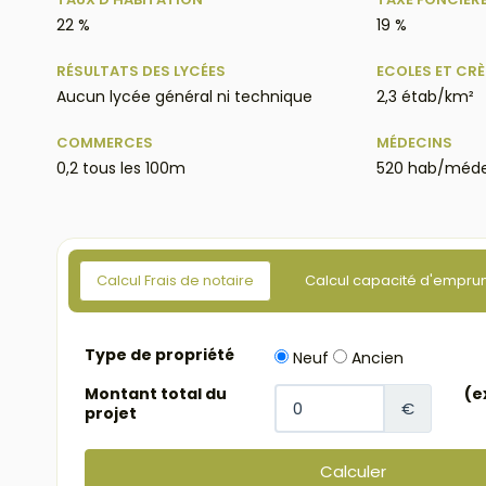
22 %
19 %
RÉSULTATS DES LYCÉES
ECOLES ET CR
Aucun lycée général ni technique
2,3 étab/km²
COMMERCES
MÉDECINS
0,2 tous les 100m
520 hab/méde
Calcul Frais de notaire
Calcul capacité d'empru