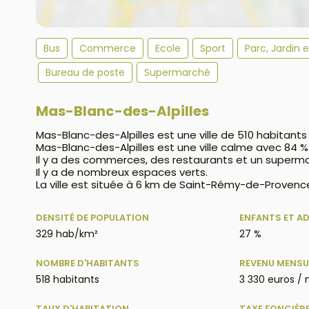
Bus
Commerce
Ecole
Sport
Parc, Jardin 
Bureau de poste
Supermarché
Mas-Blanc-des-Alpilles
Mas-Blanc-des-Alpilles est une ville de 510 habitants
Mas-Blanc-des-Alpilles est une ville calme avec 84 
Il y a des commerces, des restaurants et un superm
Il y a de nombreux espaces verts.
La ville est située à 6 km de Saint-Rémy-de-Provence
DENSITÉ DE POPULATION
ENFANTS ET A
329 hab/km²
27 %
NOMBRE D'HABITANTS
REVENU MENSU
518 habitants
3 330 euros / 
TAUX D'HABITATION
TAXE FONCIÈR