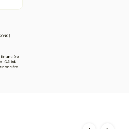
SONS |
financière :
e : GALIAN
financière :