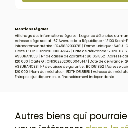
Mentions légales
Affichage des informations légales : L'agence détentrice du mand
Adresse siège social : 67 Avenue de la République - 13103 Saint-
Intracommunautaire : FR45882933781 | Forme juridique : SASU | Cap
Carte T : CPI13022020000045147 | Date de délivrance : 2020-07-27 
ASSURANCES. | N° de caisse de garantie : B01051852 | Adresse cais
120 000 | Carte G : CPI13022020000045147 | Date de délivrance : 2
ASSURANCES | N° de caisse de garantie : B01051852 | Adresse caiss
120 000 | Nom du médiateur : EDITH DELBREIL | Adresse du médiat
Entreprise juridiquement et financièrement indépendante
Autres biens qui pourraie