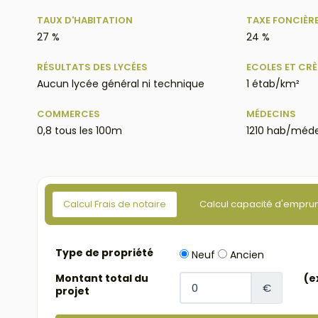
TAUX D'HABITATION
TAXE FONCIÈR
27 %
24 %
RÉSULTATS DES LYCÉES
ECOLES ET CR
Aucun lycée général ni technique
1 étab/km²
COMMERCES
MÉDECINS
0,8 tous les 100m
1210 hab/méd
Calcul Frais de notaire
Calcul capacité d'empru