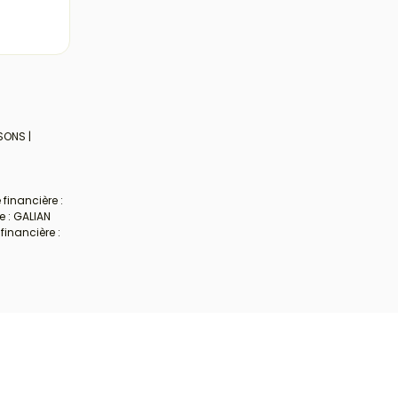
SONS |
financière :
e : GALIAN
financière :