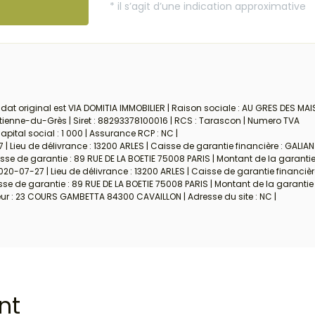
at original est VIA DOMITIA IMMOBILIER | Raison sociale : AU GRES DES MAI
Étienne-du-Grès | Siret : 88293378100016 | RCS : Tarascon | Numero TVA
ital social : 1 000 | Assurance RCP : NC |
| Lieu de délivrance : 13200 ARLES | Caisse de garantie financière : GALIAN
se de garantie : 89 RUE DE LA BOETIE 75008 PARIS | Montant de la garantie 
020-07-27 | Lieu de délivrance : 13200 ARLES | Caisse de garantie financièr
e de garantie : 89 RUE DE LA BOETIE 75008 PARIS | Montant de la garantie 
eur : 23 COURS GAMBETTA 84300 CAVAILLON | Adresse du site : NC |
nt