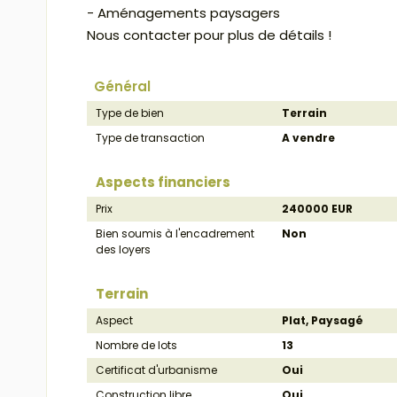
- Aménagements paysagers
Nous contacter pour plus de détails !
Général
Type de bien
Terrain
Type de transaction
A vendre
Aspects financiers
Prix
240000 EUR
Bien soumis à l'encadrement
Non
des loyers
Terrain
Aspect
Plat, Paysagé
Nombre de lots
13
Certificat d'urbanisme
Oui
Construction libre
Oui