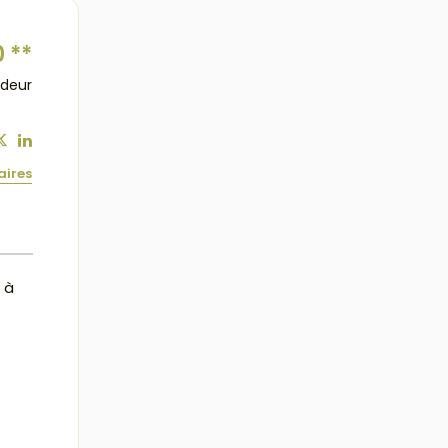
0
**
ndeur
aires
 à