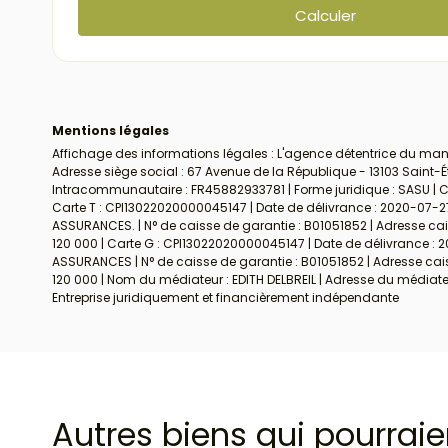
Mentions légales
Affichage des informations légales : L'agence détentrice du mand
Adresse siège social : 67 Avenue de la République - 13103 Saint-
Intracommunautaire : FR45882933781 | Forme juridique : SASU | Cap
Carte T : CPI13022020000045147 | Date de délivrance : 2020-07-27 
ASSURANCES. | N° de caisse de garantie : B01051852 | Adresse cais
120 000 | Carte G : CPI13022020000045147 | Date de délivrance : 2
ASSURANCES | N° de caisse de garantie : B01051852 | Adresse caiss
120 000 | Nom du médiateur : EDITH DELBREIL | Adresse du médiat
Entreprise juridiquement et financièrement indépendante
Autres biens qui pourraie