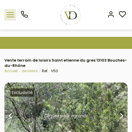
Nos offres
Vente terrain de loisirs Saint etienne du gres 13103 Bouches-
L'agence
du-Rhône
Accueil
de loisirs
Ref. : V50
Rejoindre le groupement
Estimation
Exclusivité
Avis clients
Cliquez pour agrandir