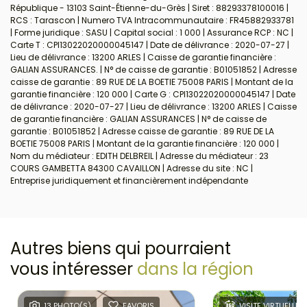
République - 13103 Saint-Étienne-du-Grès | Siret : 88293378100016 |
RCS : Tarascon | Numero TVA Intracommunautaire : FR45882933781
| Forme juridique : SASU | Capital social : 1 000 | Assurance RCP : NC |
Carte T : CPI13022020000045147 | Date de délivrance : 2020-07-27 |
Lieu de délivrance : 13200 ARLES | Caisse de garantie financière :
GALIAN ASSURANCES. | N° de caisse de garantie : B01051852 | Adresse
caisse de garantie : 89 RUE DE LA BOETIE 75008 PARIS | Montant de la
garantie financière : 120 000 | Carte G : CPI13022020000045147 | Date
de délivrance : 2020-07-27 | Lieu de délivrance : 13200 ARLES | Caisse
de garantie financière : GALIAN ASSURANCES | N° de caisse de
garantie : B01051852 | Adresse caisse de garantie : 89 RUE DE LA
BOETIE 75008 PARIS | Montant de la garantie financière : 120 000 |
Nom du médiateur : EDITH DELBREIL | Adresse du médiateur : 23
COURS GAMBETTA 84300 CAVAILLON | Adresse du site : NC |
Entreprise juridiquement et financièrement indépendante
Autres biens qui pourraient
vous intéresser
dans la région
13 PHOTO(S)
FAVORIS
VISITE VIRTUELLE