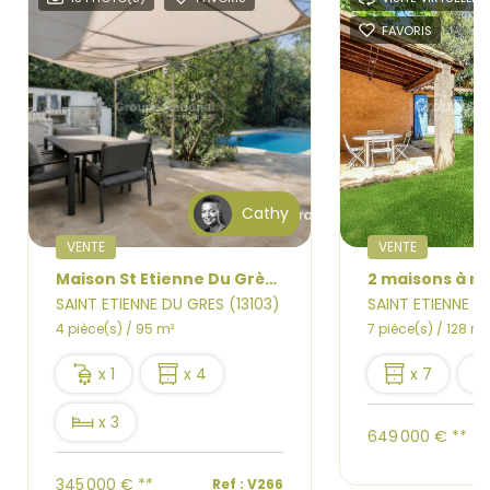
FAVORIS
Cathy
VENTE
VENTE
Maison St Etienne Du Grès 3 chambres 95 m2 piscine jardin
SAINT ETIENNE DU GRES (13103)
SAINT ETIENNE D
4 pièce(s) / 95 m²
7 pièce(s) / 128 m²
x 1
x 4
x 7
x 3
649 000 €
**
345 000 €
**
Ref : V266