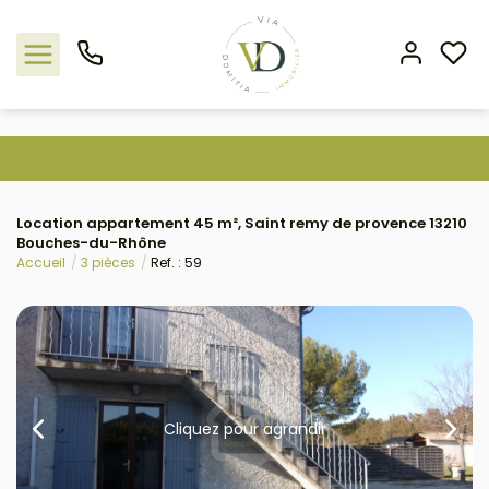
Nos offres
Location appartement 45 m², Saint remy de provence 13210
L'agence
Bouches-du-Rhône
Accueil
3 pièces
Ref. : 59
Rejoindre le groupement
Estimation
Avis clients
Cliquez pour agrandir