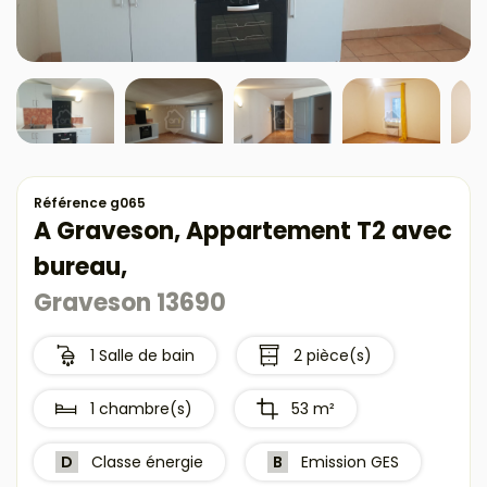
Référence g065
A Graveson, Appartement T2 avec
bureau,
Graveson 13690
1 Salle de bain
2 pièce(s)
1 chambre(s)
53 m²
D
Classe énergie
B
Emission GES