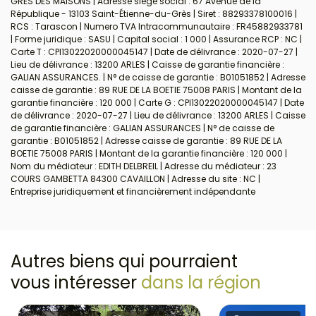
GRES DES MAISONS | Adresse siège social : 67 Avenue de la
République - 13103 Saint-Étienne-du-Grès | Siret : 88293378100016 |
RCS : Tarascon | Numero TVA Intracommunautaire : FR45882933781
| Forme juridique : SASU | Capital social : 1 000 | Assurance RCP : NC |
Carte T : CPI13022020000045147 | Date de délivrance : 2020-07-27 |
Lieu de délivrance : 13200 ARLES | Caisse de garantie financière :
GALIAN ASSURANCES. | N° de caisse de garantie : B01051852 | Adresse
caisse de garantie : 89 RUE DE LA BOETIE 75008 PARIS | Montant de la
garantie financière : 120 000 | Carte G : CPI13022020000045147 | Date
de délivrance : 2020-07-27 | Lieu de délivrance : 13200 ARLES | Caisse
de garantie financière : GALIAN ASSURANCES | N° de caisse de
garantie : B01051852 | Adresse caisse de garantie : 89 RUE DE LA
BOETIE 75008 PARIS | Montant de la garantie financière : 120 000 |
Nom du médiateur : EDITH DELBREIL | Adresse du médiateur : 23
COURS GAMBETTA 84300 CAVAILLON | Adresse du site : NC |
Entreprise juridiquement et financièrement indépendante
Autres biens qui pourraient
vous intéresser
dans la région