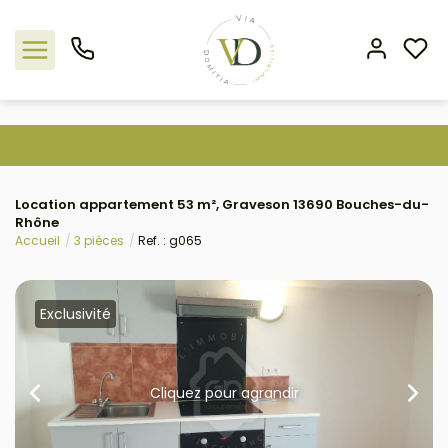
Nos offres
Location appartement 53 m², Graveson 13690 Bouches-du-
L'agence
Rhône
Accueil
3 pièces
Ref. : g065
Rejoindre le groupement
Estimation
Exclusivité
Avis clients
Cliquez pour agrandir