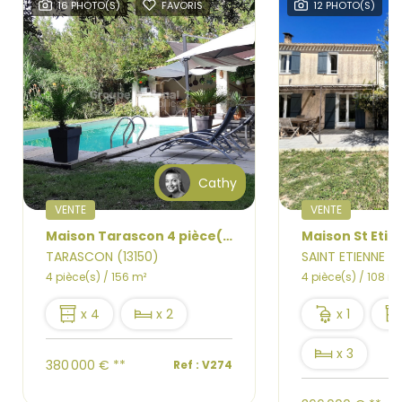
16 PHOTO(S)
FAVORIS
12 PHOTO(S)
Cathy
VENTE
VENTE
Maison Tarascon 4 pièce(s) 156 m2, piscine, hangar, terrain 2400 m2
TARASCON (13150)
SAINT ETIENNE D
4 pièce(s) / 156 m²
4 pièce(s) / 108 m²
x 4
x 2
x 1
x 3
380 000 €
**
Ref : V274