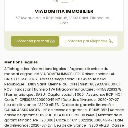
VIA DOMITIA IMMOBILIER
67 Avenue de la République
,
13103
Saint-Étienne-du-
Grès
Contacter par mail
Contacter par téléphone
Mentions légales
Affichage des informations légales : L'agence détentrice du
mandat original est VIA DOMITIA IMMOBILIER | Raison sociale : AU
GRES DES MAISONS | Adresse siège social : 67 Avenue de la
République - 13103 Saint-Étienne-du-Grès | Siret : 88293378100016 |
RCS : Tarascon | Numero TVA Intracommunautaire : FR45882933781
| Forme juridique : SASU | Capital social : 1 000 | Assurance RCP : NC |
Carte T : CPI13022020000045147 | Date de délivrance : 2020-07-27 |
Lieu de délivrance : 13200 ARLES | Caisse de garantie financière :
GALIAN ASSURANCES. | N° de caisse de garantie : B01051852 | Adresse
caisse de garantie : 89 RUE DE LA BOETIE 75008 PARIS | Montant de la
garantie financière : 120 000 | Carte G : CPI13022020000045147 | Date
de délivrance : 2020-07-27 | Lieu de délivrance : 13200 ARLES | Caisse