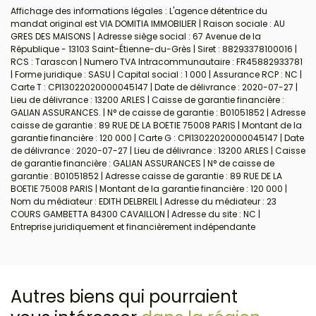
Affichage des informations légales : L'agence détentrice du
mandat original est VIA DOMITIA IMMOBILIER | Raison sociale : AU
GRES DES MAISONS | Adresse siège social : 67 Avenue de la
République - 13103 Saint-Étienne-du-Grès | Siret : 88293378100016 |
RCS : Tarascon | Numero TVA Intracommunautaire : FR45882933781
| Forme juridique : SASU | Capital social : 1 000 | Assurance RCP : NC |
Carte T : CPI13022020000045147 | Date de délivrance : 2020-07-27 |
Lieu de délivrance : 13200 ARLES | Caisse de garantie financière :
GALIAN ASSURANCES. | N° de caisse de garantie : B01051852 | Adresse
caisse de garantie : 89 RUE DE LA BOETIE 75008 PARIS | Montant de la
garantie financière : 120 000 | Carte G : CPI13022020000045147 | Date
de délivrance : 2020-07-27 | Lieu de délivrance : 13200 ARLES | Caisse
de garantie financière : GALIAN ASSURANCES | N° de caisse de
garantie : B01051852 | Adresse caisse de garantie : 89 RUE DE LA
BOETIE 75008 PARIS | Montant de la garantie financière : 120 000 |
Nom du médiateur : EDITH DELBREIL | Adresse du médiateur : 23
COURS GAMBETTA 84300 CAVAILLON | Adresse du site : NC |
Entreprise juridiquement et financièrement indépendante
Autres biens qui pourraient