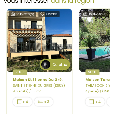
vous intéresser
dans la région
10 PHOTO(S)
FAVORIS
16 PHOTO(S)
Coraline
VENTE
VENTE
Maison St Etienne Du Grès 3 chambres, 88 m2, terrasse, jardin, 2 parking
SAINT ETIENNE DU GRES (13103)
TARASCON (1315
4 pièce(s) / 88 m²
4 pièce(s) / 156 m²
x 4
x 3
x 4