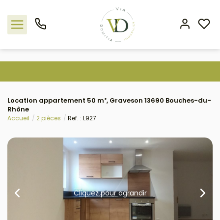
Nos offres
Location appartement 50 m², Graveson 13690 Bouches-du-
L'agence
Rhône
Accueil
2 pièces
Ref. : L927
Rejoindre le groupement
Estimation
Avis clients
Cliquez pour agrandir