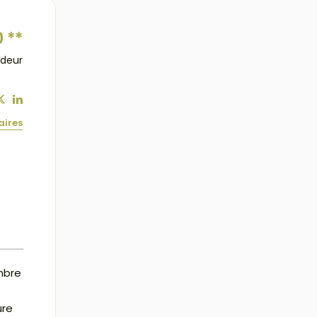
0
**
ndeur
aires
mbre
ure