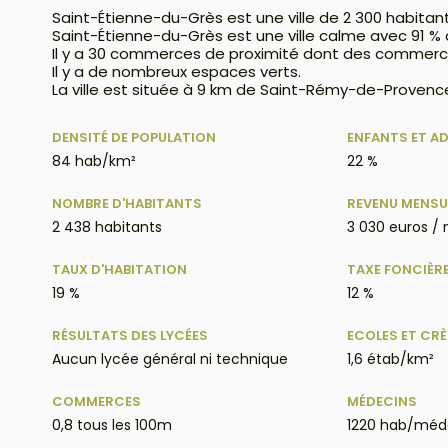
Saint-Étienne-du-Grès est une ville de 2 300 habitan
Saint-Étienne-du-Grès est une ville calme avec 91 
Il y a 30 commerces de proximité dont des commerc
Il y a de nombreux espaces verts.
La ville est située à 9 km de Saint-Rémy-de-Provence
DENSITÉ DE POPULATION
ENFANTS ET A
84 hab/km²
22 %
NOMBRE D'HABITANTS
REVENU MENSU
2 438 habitants
3 030 euros /
TAUX D'HABITATION
TAXE FONCIÈR
19 %
12 %
RÉSULTATS DES LYCÉES
ECOLES ET CR
Aucun lycée général ni technique
1,6 étab/km²
COMMERCES
MÉDECINS
0,8 tous les 100m
1220 hab/méd