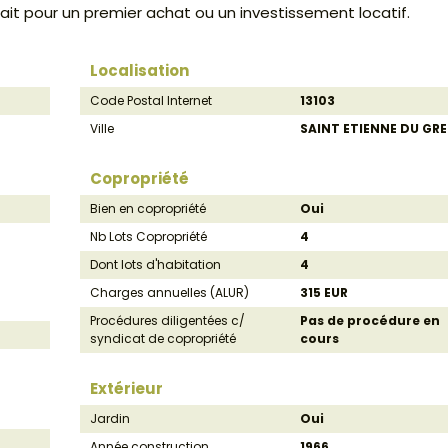
it pour un premier achat ou un investissement locatif.
Localisation
Code Postal Internet
13103
Ville
SAINT ETIENNE DU GRE
Copropriété
Bien en copropriété
Oui
Nb Lots Copropriété
4
Dont lots d'habitation
4
Charges annuelles (ALUR)
315 EUR
Procédures diligentées c/
Pas de procédure en
syndicat de copropriété
cours
Extérieur
Jardin
Oui
Année construction
1966