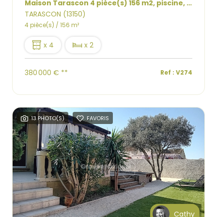
Maison Tarascon 4 pièce(s) 156 m2, piscine, hangar, terrain 2400 m2
TARASCON (13150)
4 pièce(s) / 156 m²
x 4
x 2
380 000 €
**
Ref : V274
13 PHOTO(S)
FAVORIS
Cathy