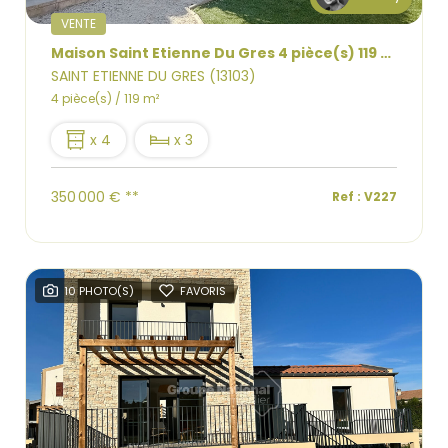
VENTE
Maison Saint Etienne Du Gres 4 pièce(s) 119 m2 jardin, bassin
SAINT ETIENNE DU GRES (13103)
4 pièce(s) / 119 m²
x 4
x 3
350 000 €
**
Ref : V227
10 PHOTO(S)
FAVORIS