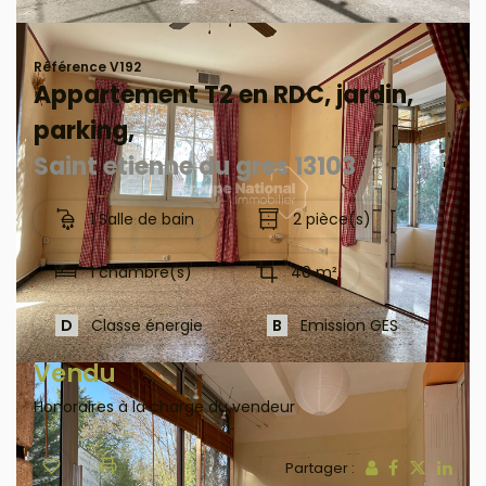
Référence V192
Appartement T2 en RDC, jardin,
parking,
Saint etienne du gres 13103
1 Salle de bain
2 pièce(s)
1 chambre(s)
40 m²
D
Classe énergie
B
Emission GES
Vendu
Honoraires à la charge du vendeur
Partager :