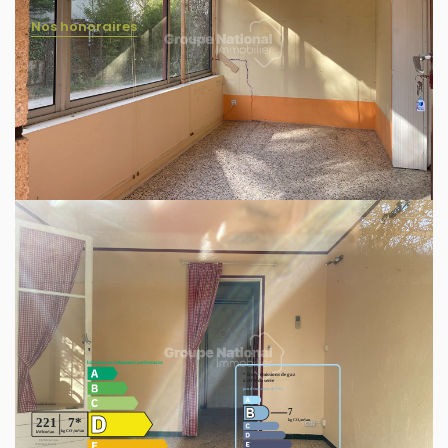
Nos honoraires
A proximité du centre village, appartement T2
d'environ 40 m2 habitable, en RDC d'une
copropriété de 4 appartements, comprenant une
pièce de vie donnant sur une véranda, une cuisine,
une chambre avec placard, une salle d'eau et un
wc séparé. Vous profiterez d'un extérieur d'environ
40 m2 et de 2 places de parking. Charges :
seulement l'assurance de la copropriété.
Diagnostics énergétiques