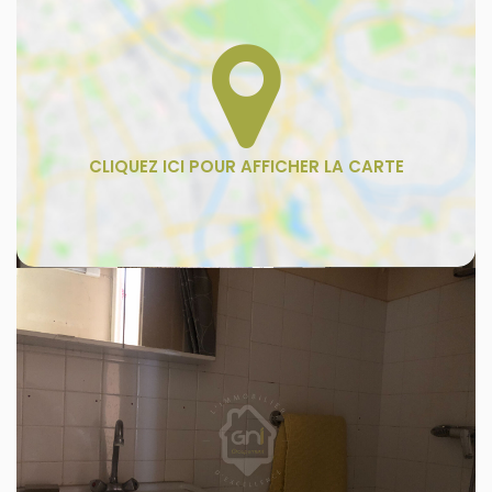
Bus
Commerce
Ecole
Sport
Parc, Jardin et Square
Métro, gare et tramways
Parking
Restaurant
Bureau de poste
Supermarché
Saint-Étienne-du-Grès