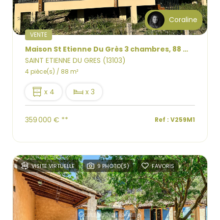
Coraline
VENTE
Maison St Etienne Du Grès 3 chambres, 88 m2, terrasse, jardin, 2 parking
SAINT ETIENNE DU GRES (13103)
4 pièce(s) / 88 m²
x 4
x 3
359 000 €
**
Ref : V259M1
VISITE VIRTUELLE
9 PHOTO(S)
FAVORIS