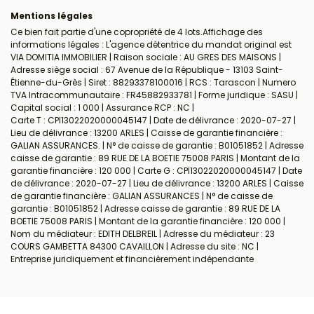
Mentions légales
Ce bien fait partie d'une copropriété de 4 lots.Affichage des
informations légales : L'agence détentrice du mandat original est
VIA DOMITIA IMMOBILIER | Raison sociale : AU GRES DES MAISONS |
Adresse siège social : 67 Avenue de la République - 13103 Saint-
Étienne-du-Grès | Siret : 88293378100016 | RCS : Tarascon | Numero
TVA Intracommunautaire : FR45882933781 | Forme juridique : SASU |
Capital social : 1 000 | Assurance RCP : NC |
Carte T : CPI13022020000045147 | Date de délivrance : 2020-07-27 |
Lieu de délivrance : 13200 ARLES | Caisse de garantie financière :
GALIAN ASSURANCES. | N° de caisse de garantie : B01051852 | Adresse
caisse de garantie : 89 RUE DE LA BOETIE 75008 PARIS | Montant de la
garantie financière : 120 000 | Carte G : CPI13022020000045147 | Date
de délivrance : 2020-07-27 | Lieu de délivrance : 13200 ARLES | Caisse
de garantie financière : GALIAN ASSURANCES | N° de caisse de
garantie : B01051852 | Adresse caisse de garantie : 89 RUE DE LA
BOETIE 75008 PARIS | Montant de la garantie financière : 120 000 |
Nom du médiateur : EDITH DELBREIL | Adresse du médiateur : 23
COURS GAMBETTA 84300 CAVAILLON | Adresse du site : NC |
Entreprise juridiquement et financièrement indépendante