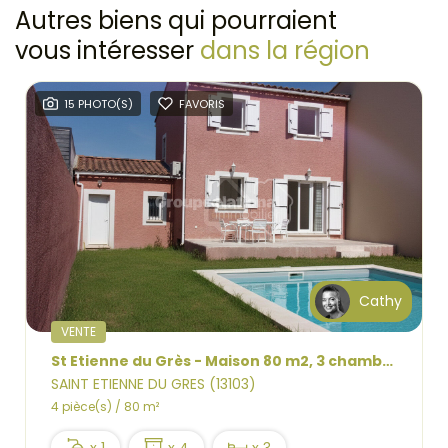
Autres biens qui pourraient
vous intéresser
dans la région
15 PHOTO(S)
FAVORIS
Cathy
VENTE
St Etienne du Grès - Maison 80 m2, 3 chambres, piscine, cellier, garage
SAINT ETIENNE DU GRES (13103)
4 pièce(s) / 80 m²
x 1
x 4
x 3