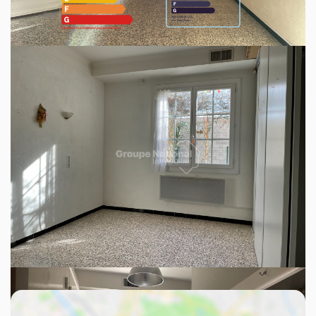
Montant estimé des dépenses annuelles d'énergie
pour un usage standard entre 600€ et 840€. Pour la
date de référence 01/01/2021.
Ce bien est soumis à un diagnostic ERP
(État des Risques et Pollutions). Pour en
savoir plus, rendez-vous sur
https://www.georisques.gouv.fr/
Découvrez votre futur quartier
Avec votre expert VIA DOMITIA IMMOBILIER