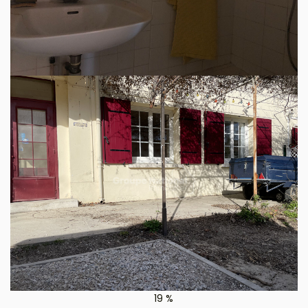
Saint-Étienne-du-Grès est une ville de 2 300 habitants
dont 69 % des habitants sont propriétaires.
Saint-Étienne-du-Grès est une ville calme avec 91 % de
maisons et 9 % d'appartements.
Il y a 30 commerces de proximité dont des commerces,
des restaurants et un supermarché.
Il y a de nombreux espaces verts.
La ville est située à 9 km de Saint-Rémy-de-Provence
ou 12 minutes en voiture.
DENSITÉ DE POPULATION
ENFANTS ET ADOLESCENTS
84 hab/km²
22 %
AGE MOYEN
NOMBRE D'HABITANTS
45 ans
2 438 habitants
REVENU MENSUEL PAR
TAUX DE PROPRIÉTAIRES
MÉNAGE
69 %
3 030 euros / mois
TAUX D'HABITATION
19 %