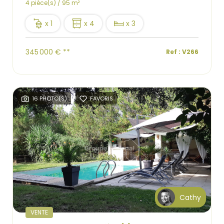
4 pièce(s) / 95 m²
x 1
x 4
x 3
345 000 €
**
Ref : V266
16 PHOTO(S)
FAVORIS
Cathy
VENTE