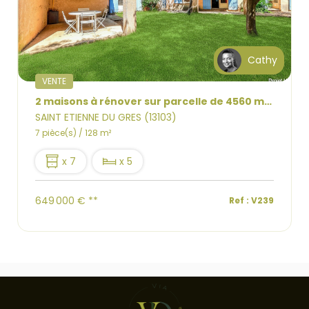
Cathy
VENTE
2 maisons à rénover sur parcelle de 4560 m2. Emplacement idéal
SAINT ETIENNE DU GRES (13103)
7 pièce(s) / 128 m²
x 7
x 5
649 000 €
**
Ref : V239