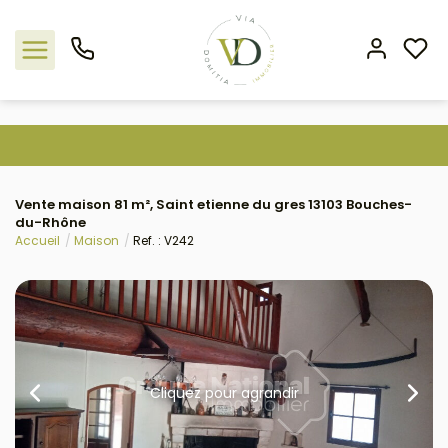
Nos offres
Vente maison 81 m², Saint etienne du gres 13103 Bouches-
L'agence
du-Rhône
Accueil
Maison
Ref. : V242
Rejoindre le groupement
Estimation
Avis clients
Cliquez pour agrandir