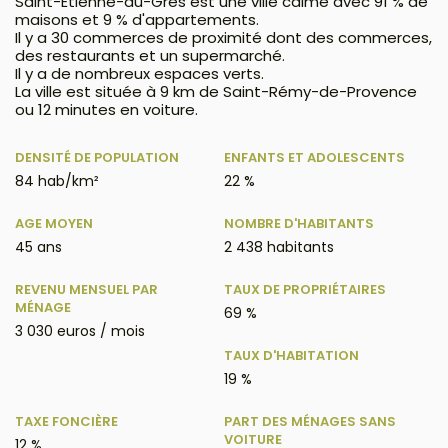
Saint-Étienne-du-Grès est une ville calme avec 91 % de
maisons et 9 % d'appartements.
Il y a 30 commerces de proximité dont des commerces,
des restaurants et un supermarché.
Il y a de nombreux espaces verts.
La ville est située à 9 km de Saint-Rémy-de-Provence
ou 12 minutes en voiture.
DENSITÉ DE POPULATION
ENFANTS ET ADOLESCENTS
84 hab/km²
22 %
AGE MOYEN
NOMBRE D'HABITANTS
45 ans
2 438 habitants
REVENU MENSUEL PAR
TAUX DE PROPRIÉTAIRES
MÉNAGE
69 %
3 030 euros / mois
TAUX D'HABITATION
19 %
TAXE FONCIÈRE
PART DES MÉNAGES SANS
VOITURE
12 %