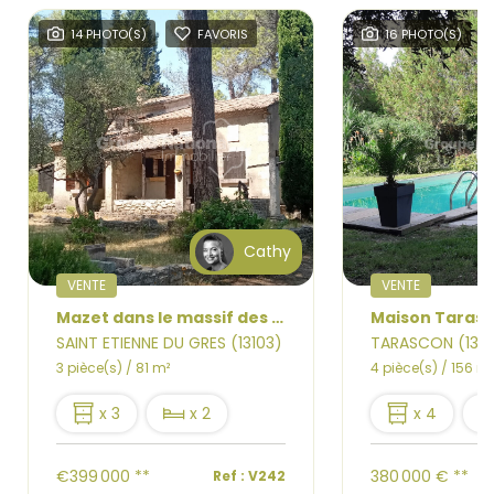
14 PHOTO(S)
FAVORIS
16 PHOTO(S)
Cathy
VENTE
VENTE
Mazet dans le massif des Alpilles
SAINT ETIENNE DU GRES (13103)
TARASCON (1315
3 pièce(s) / 81 m²
4 pièce(s) / 156 m²
x 3
x 2
x 4
€399 000
**
380 000 €
**
Ref : V242