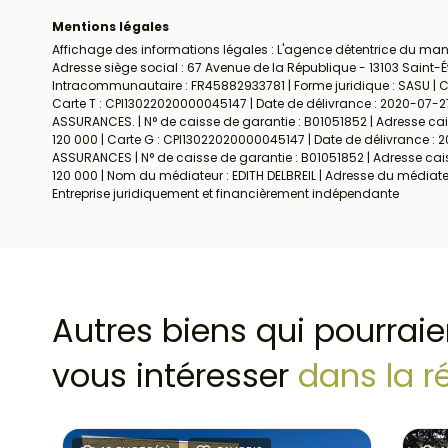
Mentions légales
Affichage des informations légales : L'agence détentrice du mand
Adresse siège social : 67 Avenue de la République - 13103 Saint-
Intracommunautaire : FR45882933781 | Forme juridique : SASU | Cap
Carte T : CPI13022020000045147 | Date de délivrance : 2020-07-27 
ASSURANCES. | N° de caisse de garantie : B01051852 | Adresse cais
120 000 | Carte G : CPI13022020000045147 | Date de délivrance : 2
ASSURANCES | N° de caisse de garantie : B01051852 | Adresse caiss
120 000 | Nom du médiateur : EDITH DELBREIL | Adresse du médiat
Entreprise juridiquement et financièrement indépendante
Autres biens qui pourraie
vous intéresser
dans la r