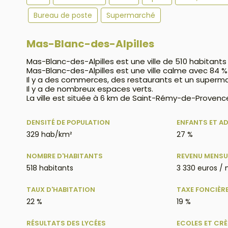
Bureau de poste
Supermarché
Mas-Blanc-des-Alpilles
Mas-Blanc-des-Alpilles est une ville de 510 habitants
Mas-Blanc-des-Alpilles est une ville calme avec 84 
Il y a des commerces, des restaurants et un superm
Il y a de nombreux espaces verts.
La ville est située à 6 km de Saint-Rémy-de-Provence
DENSITÉ DE POPULATION
ENFANTS ET A
329 hab/km²
27 %
NOMBRE D'HABITANTS
REVENU MENSU
518 habitants
3 330 euros / 
TAUX D'HABITATION
TAXE FONCIÈR
22 %
19 %
RÉSULTATS DES LYCÉES
ECOLES ET CR