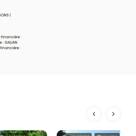
SONS |
financière :
e : GALIAN
financière :