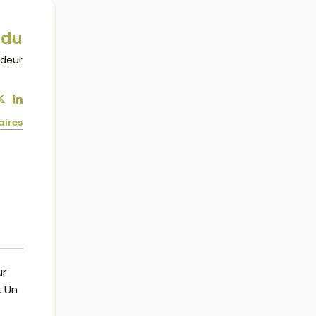
ndu
ndeur
aires
ur
. Un