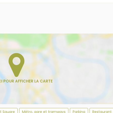
et Square
Métro, gare et tramways
Parking
Restaurant